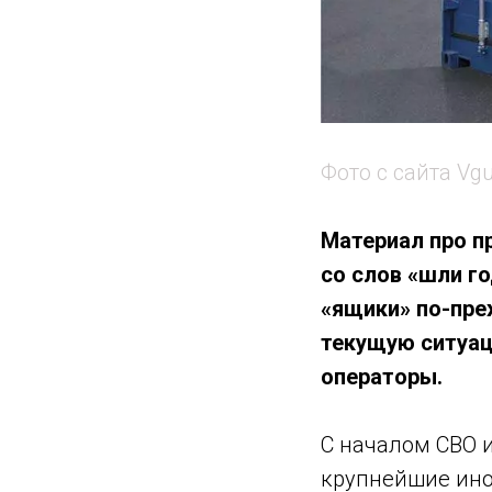
Фото с сайта Vg
Материал про п
со слов «шли г
«ящики» по-пре
текущую ситуац
операторы.
С началом СВО 
крупнейшие ино