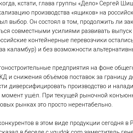
 когда, кстати, глава группы «Дело» Сергей Ш
кализацию производства «ящиков» на российск
л выбор. Он состоял в том, продолжить ли за
ться совместными усилиями развивать выпуск 
оссийские контейнерные перевозчики остались
за каламбур) и без возможности альтернативн
агоностроительные предприятия на фоне общег
РЖД и снижения объёмов поставок за границу 
ти диверсифицировать производство и налади
о момент ушёл. При текущей рыночной конъюнк
овых рынках это просто нерентабельно.
 конкурентов в этом виде продукции сегодня в 
сказал в беседе с vgudok.com заместитель ген