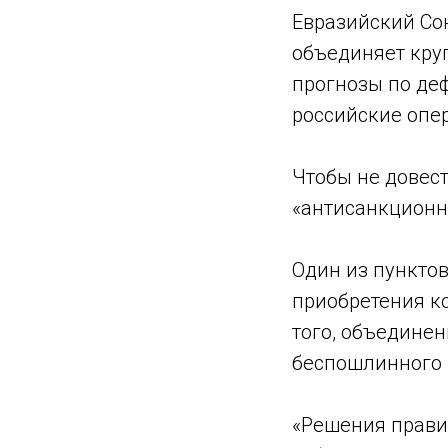
Евразийский Со
объединяет кру
прогнозы по де
российские опер
Чтобы не довес
«антисанкционн
Один из пунктов
приобретения к
того, объединен
беспошлинного 
«Решения прави