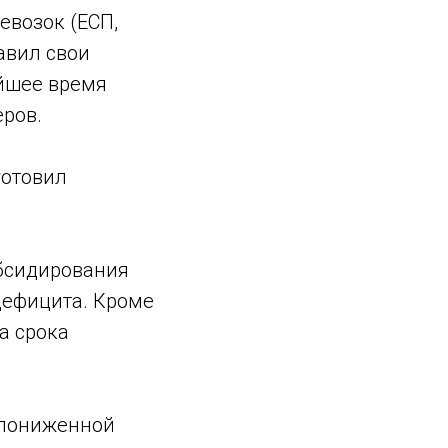
евозок (ECП,
авил свои
айшее время
еров.
готовил
убсидирования
дефицита. Кроме
а срока
 пониженной