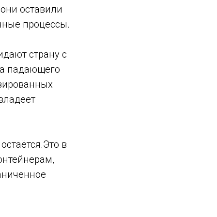
 они оставили
нные процессы.
идают страну с
за падающего
изированных
(владеет
остаётся.Это в
онтейнерам,
раниченное