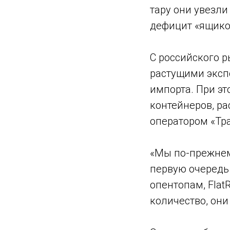
тару они увезли
дефицит «ящико
С российского 
растущими эксп
импорта. При э
контейнеров, ра
оператором «Тр
«Мы по-прежнему
первую очередь
опентопам, Flat
количество, они