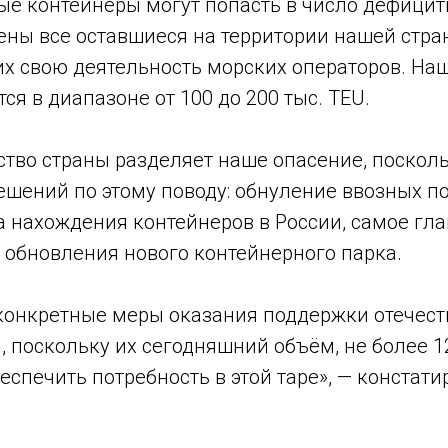
е контейнеры могут попасть в число дефицитн
зены все оставшиеся на территории нашей стр
х свою деятельность морских операторов. На
ся в диапазоне от 100 до 200 тыс. TEU.
тво страны разделяет наше опасение, посколь
ешений по этому поводу: обнуление ввозных п
а нахождения контейнеров в России, самое гл
 обновления нового контейнерного парка.
конкретные меры оказания поддержки отечес
 поскольку их сегодняшний объём, не более 1
беспечить потребность в этой таре», — констати