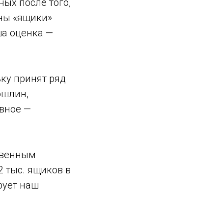
ых после того,
аны «ящики»
ша оценка —
ку принят ряд
ошлин,
авное —
твенным
2 тыс. ящиков в
рует наш