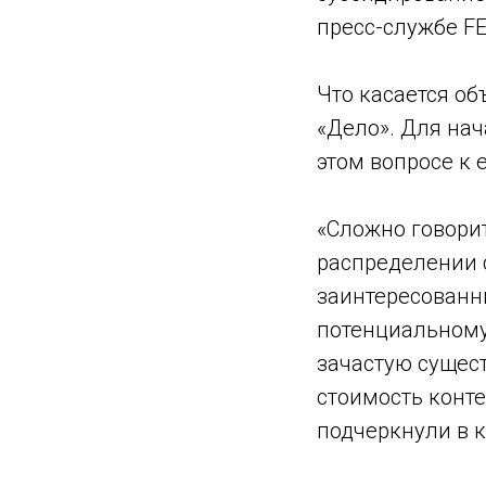
пресс-службе F
Что касается об
«Дело». Для на
этом вопросе к
«Сложно говорит
распределении 
заинтересованн
потенциальному 
зачастую сущест
стоимость конт
подчеркнули в 