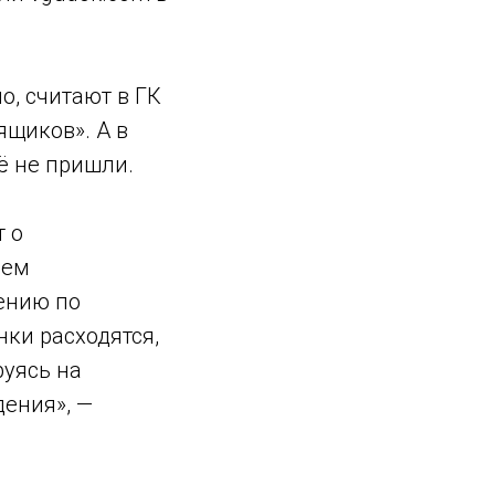
о, считают в ГК
ящиков». А в
ё не пришли.
т о
сем
ению по
ки расходятся,
руясь на
дения», —