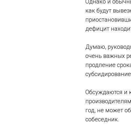
Однако и обычны
как будут выве
приостановивши
дефицит находит
Думаю, руководс
очень важных р
продление срок
субсидирование
Обсуждаются и 
производителям,
год, не может о
собеседник.