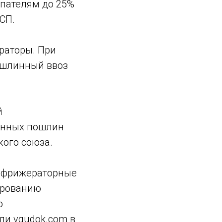
упателям до 25%
СП.
раторы. При
пошлинный ввоз
й
енных пошлин
ого союза.
рефрижераторные
ированию
о
ли vgudok.com в