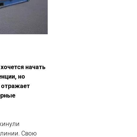
хочется начать
нции, но
и отражает
ерные
кинули
 линии. Свою