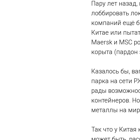
Пару лет назад,
лоббировать ло
компаний ещё бы
Китае или пыта
Maersk и MSC р
корыта (пардон 
Казалось бы, в
парка на сети 
рады возможнос
контейнеров. Н
металлы на мир
Так что у Китая
может быть, рас