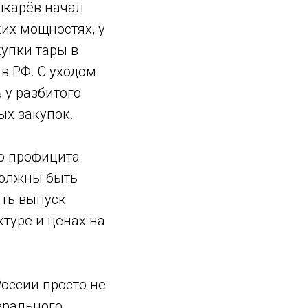
ишкарёв начал
их мощностях, у
купки тары в
в РФ. С уходом
 у разбитого
ых закупок.
о профицита
должны быть
ть выпуск
туре и ценах на
России просто не
ерального