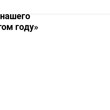
озную
 нашего
том году»