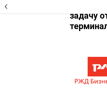
Вячеслав
задачу о
терминал