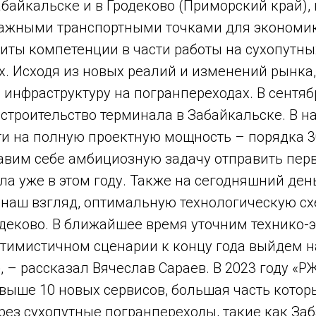
байкальске и в Гродеково (Приморский край), 
важными транспортными точками для экономик
иты компетенции в части работы на сухопутны
х. Исходя из новых реалий и изменений рынка
 инфраструктуру на погранпереходах. В сентя
 строительство терминала в Забайкальске. В н
и на полную проектную мощность – порядка 30
тавим себе амбициозную задачу отправить пер
ла уже в этом году. Также на сегодняшний ден
 наш взгляд, оптимальную технологическую сх
одеково. В ближайшее время уточним технико
птимистичном сценарии к концу года выйдем н
 – рассказал Вячеслав Сараев. В 2023 году «Р
выше 10 новых сервисов, большая часть котор
ез сухопутные погранпереходы, такие как Заб