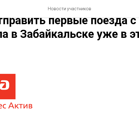
 Сараев: «Ставим амбици
Новости участников
тправить первые поезда с
а в Забайкальске уже в э