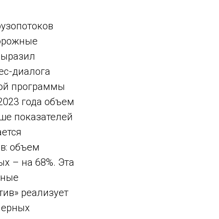
рузопотоков
дорожные
выразил
ес-диалога
вой программы
 2023 года объем
ыше показателей
ается
в: объем
х – на 68%. Эта
тные
тив» реализует
нерных