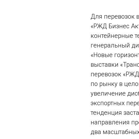
Для перевозок 
«РЖД Бизнес Ак
контейнерные т
генеральный ди
«Новые горизон
выставки «Транс
перевозок «РЖД 
по рынку в цело
увеличение дисб
экспортных пере
тенденция заст
направления пр
два масштабных