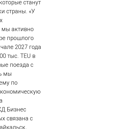
которые станут
и страны. «У
х
, мы активно
бре прошлого
ачале 2027 года
0 тыс. TEU в
вые поезда с
ь мы
ему по
-экономическую
а
ЖД Бизнес
ых связана с
айкальск,