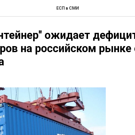
ЕСП в СМИ
нтейнер" ожидает дефици
ров на российском рынке 
а