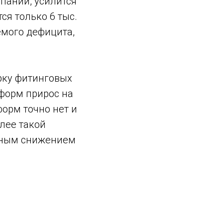
пании, усилится
ся только 6 тыс.
емого дефицита,
арку фитинговых
тформ прирос на
форм точно нет и
лее такой
жным снижением