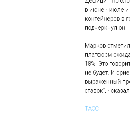
Дефицит, по сло
в июне - июле и
контейнеров в г
подчеркнул он.
Марков отметил,
платформ ожида
18%. Это говори
не будет. И ори
выраженный про
ставок", - сказа
ТАСС