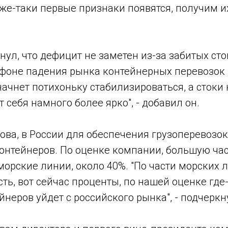
же-таки первые признаки появятся, получим их
ул, что дефицит не заметен из-за забитых ст
фоне падения рынка контейнерных перевозок и
начнет потихоньку стабилизироваться, а стоки 
 себя намного более ярко", - добавил он.
ова, в России для обеспечения грузоперевозо
контейнеров. По оценке компании, большую ча
орские линии, около 40%. "По части морских 
сть, вот сейчас проценты, по нашей оценке где
неров уйдет с российского рынка", - подчеркн