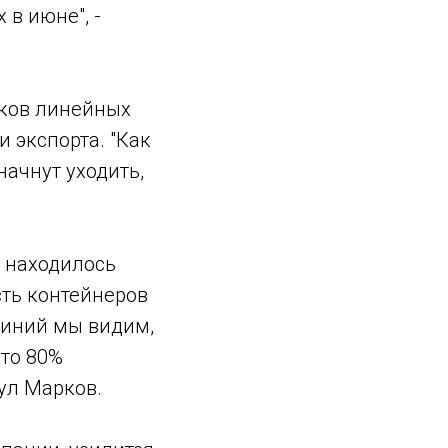
 в июне", -
оков линейных
 экспорта. "Как
начнут уходить,
к находилось
сть контейнеров
линий мы видим,
-то 80%
ул Марков.