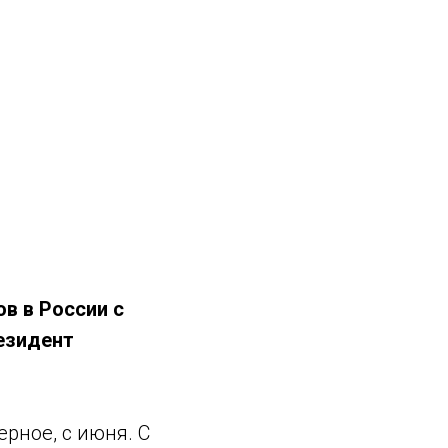
в в России с
езидент
рное, с июня. С